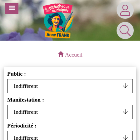
Aller
MENU
au
contenu
principal
Accueil
Public :
Manifestation :
Périodicité :