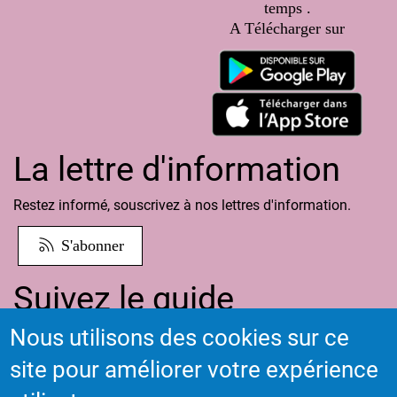
temps .
A Télécharger sur
La lettre d'information
Restez informé, souscrivez à nos lettres d'information.
S'abonner
Suivez le guide
Nous utilisons des cookies sur ce
Informations sur l'utilisation de votre compte adhérent
site pour améliorer votre expérience
Voir le guide