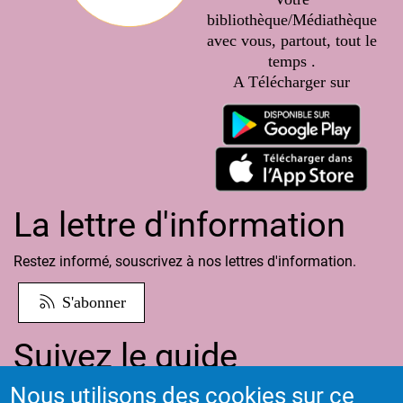
bibliothèque/Médiathèque
avec vous, partout, tout le
temps .
A Télécharger sur
La lettre d'information
Restez informé, souscrivez à nos lettres d'information.
S'abonner
Suivez le guide
Nous utilisons des cookies sur ce
Informations sur l'utilisation de votre compte adhérent