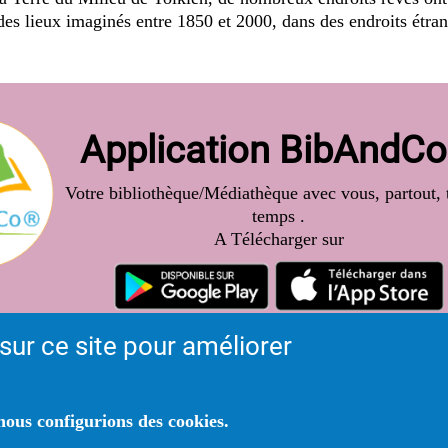
des lieux imaginés entre 1850 et 2000, dans des endroits étran
Application BibAndC
Votre bibliothèque/Médiathèque avec vous, partout, t
temps .
A Télécharger sur
sur ce site pour améliorer
ous configurions des cookies.