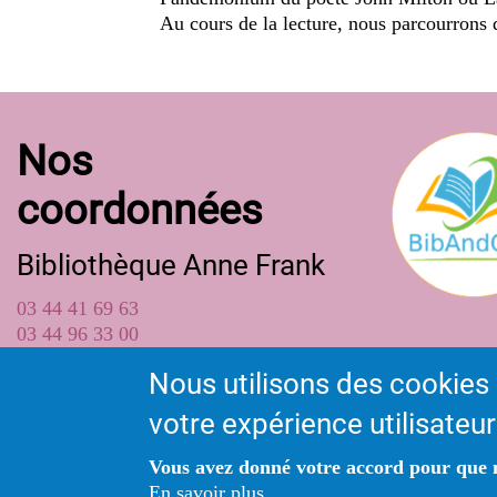
Au cours de la lecture, nous parcourrons 
Nos
coordonnées
Bibliothèque Anne Frank
03 44 41 69 63
03 44 96 33 00
bibliotheque@ville-longueilannel.fr
Nous utilisons des cookies 
votre expérience utilisateur
80 rue des écoles
Bibliothèque - 80 Rue des écoles
Vous avez donné votre accord pour que n
60150 LONGUEIL-ANNEL
En savoir plus