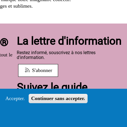
ges et sublimes.
La lettre d'information
o®
Restez informé, souscrivez à nos lettres
out le
d'information.
S'abonner
Suivez le guide
Accepter.
Continuer sans accepter.
Informations sur l'utilisation de votre compte
adhérent
Voir le guide