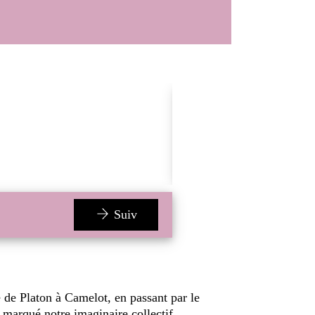
Le Samedi 04 oct 2025
14h:30 - 15h:30
Terminé
Suiv
de de Platon à Camelot, en passant par le
marqué notre imaginaire collectif.