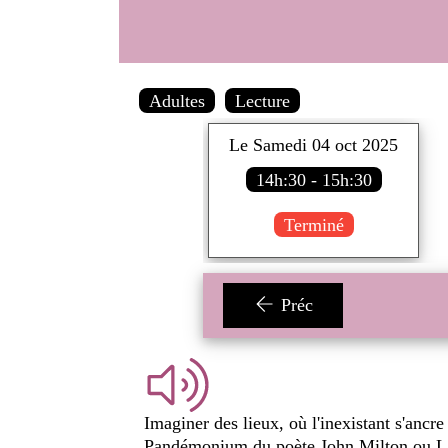
Adultes
Lecture
Le Samedi 04 oct 2025
14h:30 - 15h:30
Terminé
Préc
Imaginer des lieux, où l'inexistant s'ancr
Pandémonium du poète John Milton ou La 