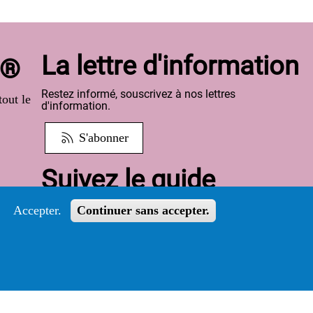
La lettre d'information
o®
Restez informé, souscrivez à nos lettres
out le
d'information.
S'abonner
Suivez le guide
Informations sur l'utilisation de votre compte
Accepter.
Continuer sans accepter.
adhérent
Voir le guide