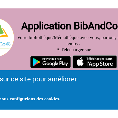
Application BibAndC
Votre bibliothèque/Médiathèque avec vous, partout, t
temps .
A Télécharger sur
sur ce site pour améliorer
ous configurions des cookies.