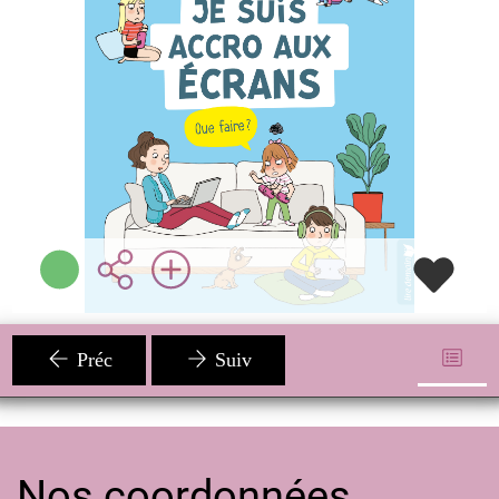
Sophie BLITMAN
Auzou ( Paris - 2025 )
Plus d'infos
Préc
Suiv
Nos coordonnées