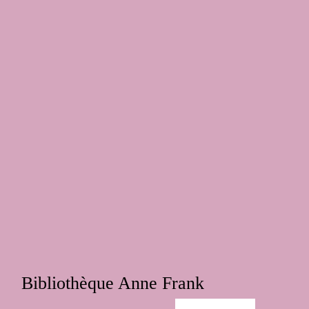
Aucun communiqué publié
Notre Bibliothèque
Bibliothèque Anne Frank
B