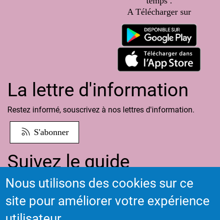
temps .
A Télécharger sur
La lettre d'information
Restez informé, souscrivez à nos lettres d'information.
S'abonner
Suivez le guide
Nous utilisons des cookies sur ce
Informations sur l'utilisation de votre compte adhérent
site pour améliorer votre expérience
Voir le guide
utilisateur