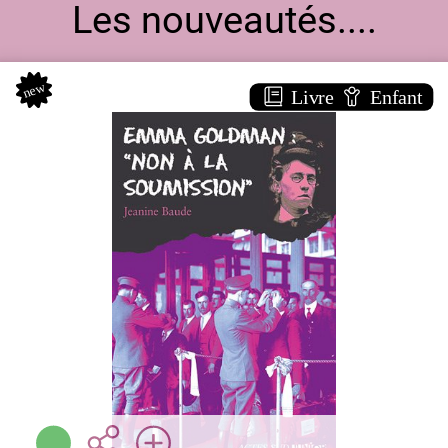
Les nouveautés....
new
Livre
Enfant
Emma goldman
DOCUMENTAIRE
Jeannine BAUDE
Actes sud junior ( Arles -
2011 )
Plus d'infos