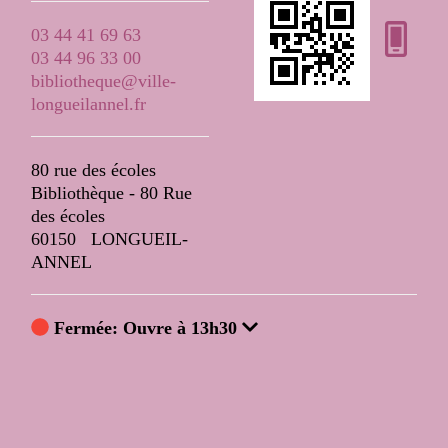
03 44 41 69 63
03
03 44 96 33 00
03
bibliotheque@ville-
bi
longueilannel.fr
lo
80 rue des écoles
80
Bibliothèque - 80 Rue
Bi
des écoles
de
60150 LONGUEIL-
60
ANNEL
A
Fermée: Ouvre à 13h30